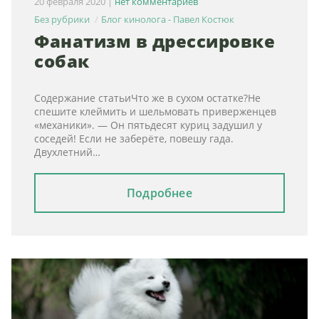
20 февраля 2020
|
нет комментариев
Без рубрики
Блог кинолога - Павел Костюк
Фанатизм в дрессировке
собак
Содержание статьиЧто же в сухом остатке?Не
спешите клеймить и шельмовать приверженцев
«механики». — Он пятьдесят куриц задушил у
соседей! Если не заберёте, повешу гада.
Двухлетний…
Подробнее